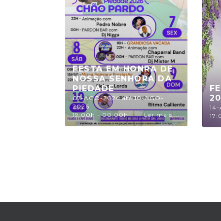
FESTA EM HONRA DE
NOSSA SENHORA DA
F
PIEDADE
2
07-AGO-2026 até 10-AGO-
2026
14
19:00h - 00:00h
Ler mais ...
17