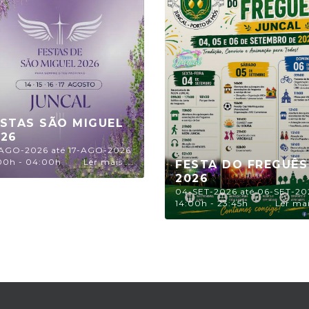
ESTAS SÃO MIGUEL
026
-AGO-2026 até 17-AGO-2026
:00h - 04:00h
Ler mais ...
FESTA DO FREGUÊS
2026
04-SET-2026 até 06-SET-20
14:00h - 23:45h
Ler mais