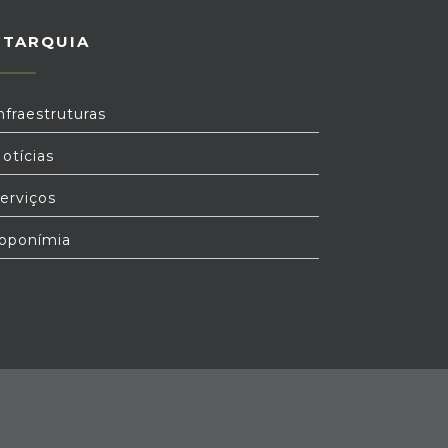
UTARQUIA
nfraestruturas
otícias
erviços
oponímia