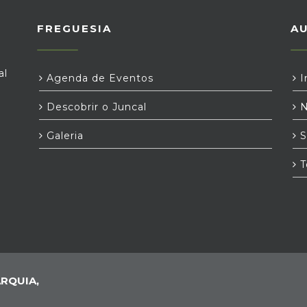
FREGUESIA
A
al
Agenda de Eventos
I
Descobrir o Juncal
N
Galeria
S
T
RQUIA,