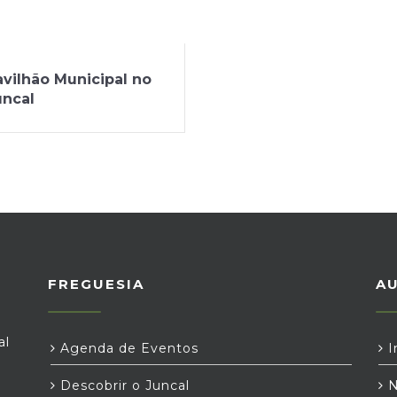
avilhão Municipal no
uncal
FREGUESIA
A
al
Agenda de Eventos
I
Descobrir o Juncal
N