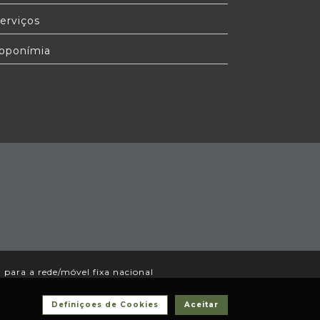
erviços
oponímia
ara a rede/móvel fixa nacional
Definiçoes de Cookies
Aceitar