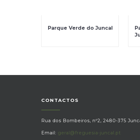
Parque Verde do Juncal
P
J
CONTACTOS
Rua dos Bombeiros, nº2, 2480-375 Junc
Email:
geral@freguesia-juncal.pt