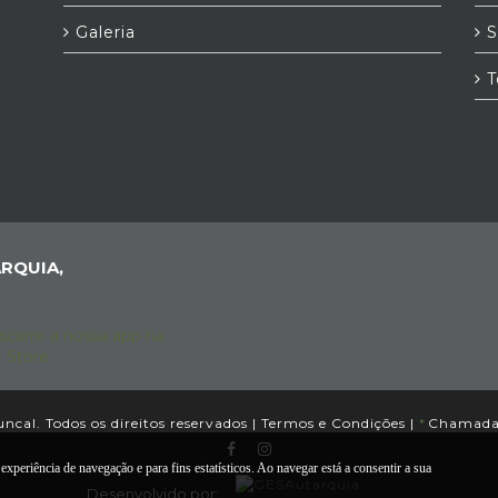
Galeria
S
T
RQUIA,
cal. Todos os direitos reservados |
Termos e Condições
|
*
Chamada p
experiência de navegação e para fins estatísticos. Ao navegar está a consentir a sua
Desenvolvido por: