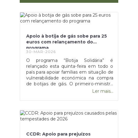
Apoio à botija de gás sobe para 25
euros com relançamento do
programa
30-MAR-2026
O programa “Botija Solidária” é
relançado esta quinta-feira em todo o
país para apoiar famílias em situação de
vulnerabilidade económica na compra
de botijas de gás. O primeiro-ministro
Luís Montenegro anunciou o aumento
Ler mais...
da comparticipação de 15 para 25 euros
durante os próximos três meses,
justificando a medida com o impacto
da guerra no Médio Oriente.
CCDR: Apoio para prejuízos