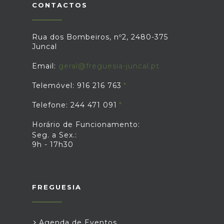
descentralizada e em estreita
Nutricionistas. Fonte: gov.pt
CONTACTOS
cooperação com os vários parceiros
empenhados em apoiar esta iniciativa.
Fonte: IPDJ
Rua dos Bombeiros, nº2, 2480-375
Juncal
Email:
geral@freguesia-juncal.pt
Telemóvel: 916 216 763
Telefone: 244 471 091
Horário de Funcionamento:
Seg. a Sex.:
9h - 17h30
FREGUESIA
Agenda de Eventos