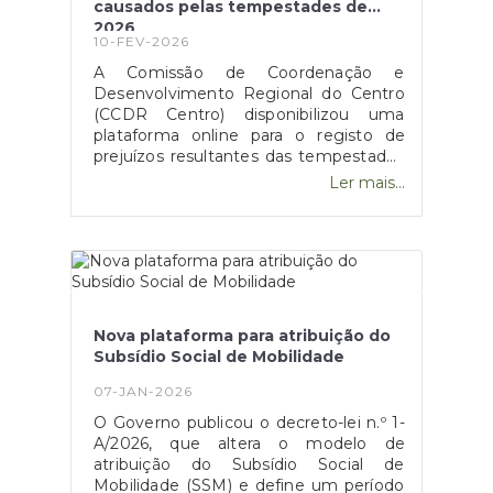
causados pelas tempestades de
2026
10-FEV-2026
A Comissão de Coordenação e
Desenvolvimento Regional do Centro
(CCDR Centro) disponibilizou uma
plataforma online para o registo de
prejuízos resultantes das tempestades
de 2026 que afetaram vários concelhos
Ler mais...
da Região Centro.O portal destina-se a
cidadãos, empresas, agricultores e
municípios, permitindo a sinalização de
danos em habitações, atividades
económicas, explorações agrícolas e
infraestruturas públicas, com vista ao
acesso a apoios técnicos e
Nova plataforma para atribuição do
financeiros.O registo dos prejuízos é
Subsídio Social de Mobilidade
um passo essencial para a avaliação
dos danos e para a ativação dos
07-JAN-2026
mecanismos de apoio público. A
O Governo publicou o decreto-lei n.º 1-
plataforma pode ser consultada no site
A/2026, que altera o modelo de
oficial da CCDR Centro.Esta
atribuição do Subsídio Social de
candidatura está disponível no site da
Mobilidade (SSM) e define um período
CCDR, através do deste