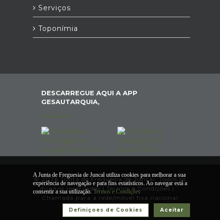
Serviços
Toponímia
DESCARREGUE AQUI A APP
GESAUTARQUIA,
A Junta de Freguesia de Juncal utiliza cookies para melhorar a sua
© 2026 Junta de Freguesia de Juncal. Todos os
experiência de navegação e para fins estatísticos. Ao navegar está a
direitos reservados |
Termos e Condições
|
*
consentir a sua utilização.
Termos e Condições
Chamada para a rede/móvel fixa nacional
Definiçoes de Cookies
Aceitar