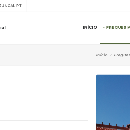
JUNCAL.PT
INÍCIO
cal
FREGUESI
Início
Fregue