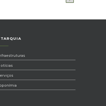
UTARQUIA
nfraestruturas
otícias
erviços
oponímia