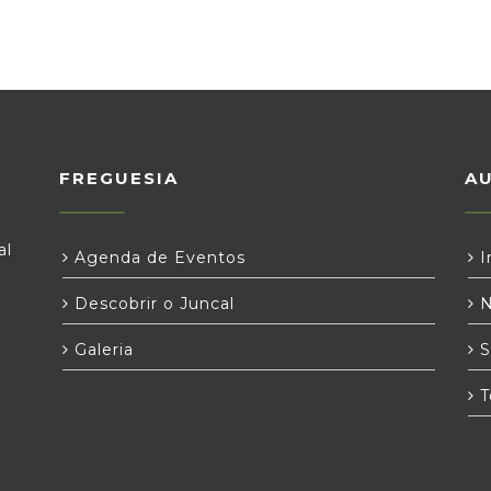
FREGUESIA
A
al
Agenda de Eventos
I
Descobrir o Juncal
N
Galeria
S
T