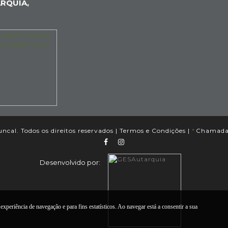
RQUIA,
cal. Todos os direitos reservados |
Termos e Condições
|
*
Chamada p
Desenvolvido por:
experiência de navegação e para fins estatísticos. Ao navegar está a consentir a sua