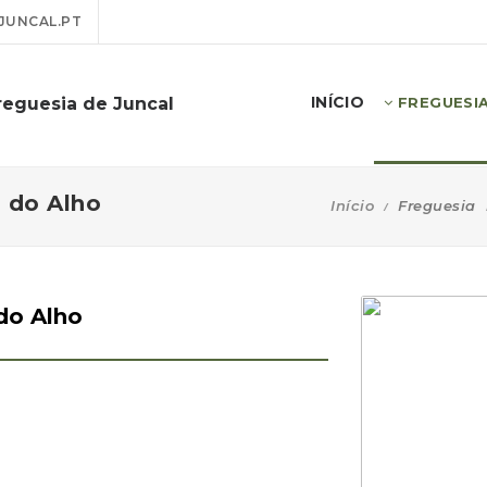
JUNCAL.PT
INÍCIO
reguesia de Juncal
FREGUESI
 do Alho
Início
Freguesia
do Alho