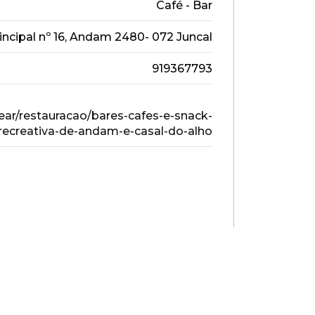
Café - Bar
incipal nº 16, Andam 2480- 072 Juncal
919367793
ear/restauracao/bares-cafes-e-snack-
recreativa-de-andam-e-casal-do-alho