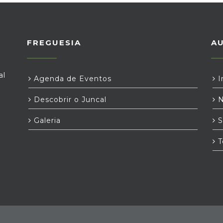
FREGUESIA
A
al
Agenda de Eventos
I
Descobrir o Juncal
N
Galeria
S
T