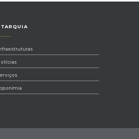
UTARQUIA
nfraestruturas
otícias
erviços
oponímia