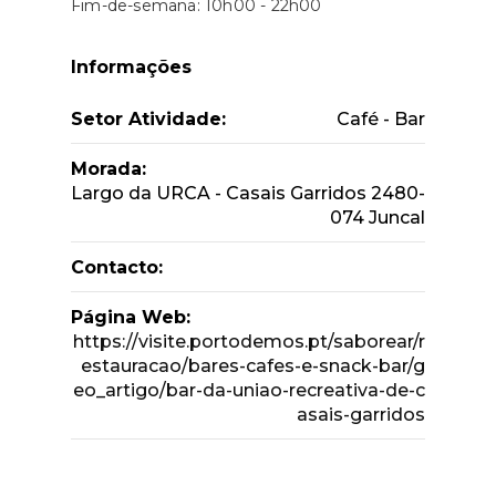
Fim-de-semana: 10h00 - 22h00
Informações
Setor Atividade:
Café - Bar
Morada:
Largo da URCA - Casais Garridos 2480-
074 Juncal
Contacto:
Página Web:
https://visite.portodemos.pt/saborear/r
estauracao/bares-cafes-e-snack-bar/g
eo_artigo/bar-da-uniao-recreativa-de-c
asais-garridos