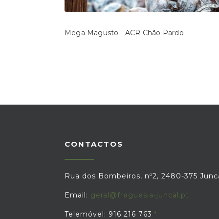
Mega Magusto - ACR Chão Pardo
CONTACTOS
Rua dos Bombeiros, nº2, 2480-375 Junc
Email:
geral@freguesia-juncal.pt
Telemóvel: 916 216 763