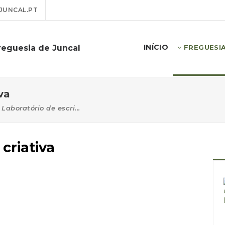
JUNCAL.PT
INÍCIO
reguesia de Juncal
FREGUESI
va
Laboratório de escri...
criativa