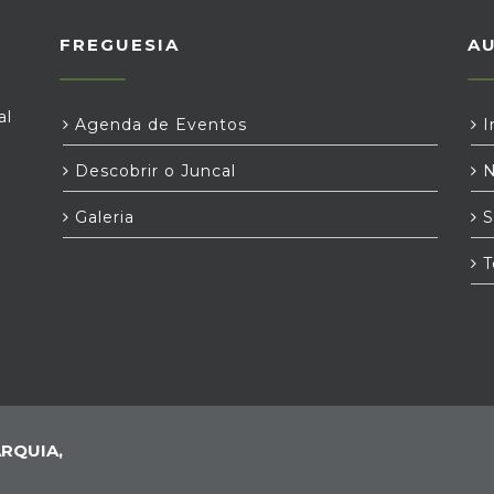
FREGUESIA
A
al
Agenda de Eventos
I
Descobrir o Juncal
N
Galeria
S
T
RQUIA,