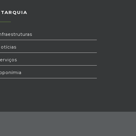
UTARQUIA
nfraestruturas
otícias
erviços
oponímia