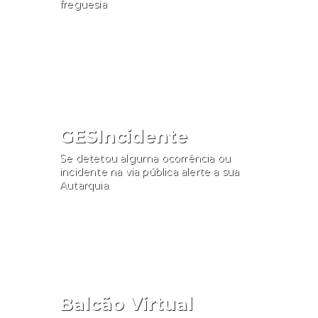
freguesia
Consultar
GESIncidente
Se detetou alguma ocorrência ou
incidente na via pública alerte a sua
Autarquia
Participar
Balcão Virtual