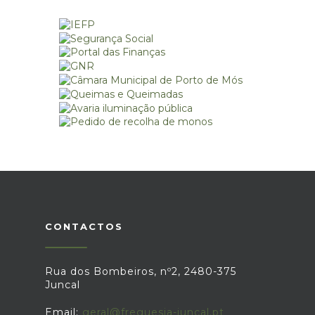
CONTACTOS
Rua dos Bombeiros, nº2, 2480-375
Juncal
Email:
geral@freguesia-juncal.pt