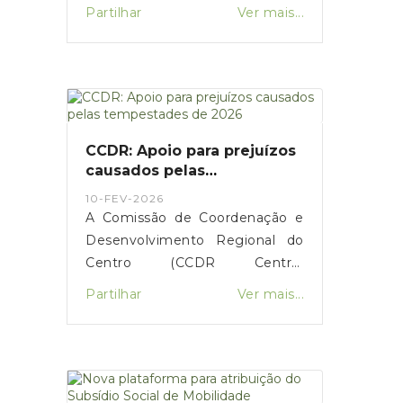
em situação de vulnerabilidade
Partilhar
Ver mais...
económica na compra de botijas
de gás. O primeiro-ministro Luís
Montenegro anunciou o
aumento da comparticipação de
15 para 25 euros durante os
próximos três meses,
CCDR: Apoio para prejuízos
justificando a medida com o
causados pelas
impacto da guerra no Médio
tempestades de 2026
10-FEV-2026
Oriente.
A Comissão de Coordenação e
Desenvolvimento Regional do
Centro (CCDR Centro)
disponibilizou uma plataforma
Partilhar
Ver mais...
online para o registo de
prejuízos resultantes das
tempestades de 2026 que
afetaram vários concelhos da
Região Centro.O portal destina-