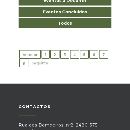
Eventos a Decorrer
Eventos Concluídos
Todos
Anterior
1
2
3
4
5
6
7
Seguinte
8
CONTACTOS
Rua dos Bombeiros, nº2, 2480-375