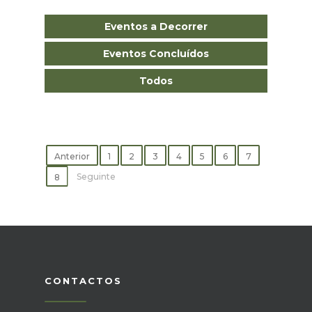
Eventos a Decorrer
Eventos Concluídos
Todos
Anterior
1
2
3
4
5
6
7
Seguinte
8
CONTACTOS